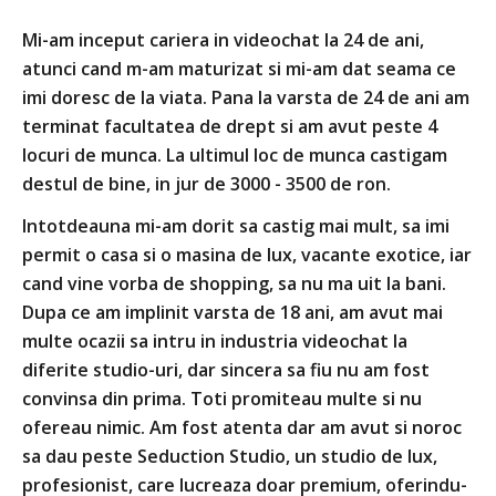
Mi-am inceput cariera in videochat la 24 de ani,
La
atunci cand m-am maturizat si mi-am dat seama ce
de
imi doresc de la viata. Pana la varsta de 24 de ani am
li
terminat facultatea de drept si am avut peste 4
pa
locuri de munca. La ultimul loc de munca castigam
ra
destul de bine, in jur de 3000 - 3500 de ron.
no
pr
Intotdeauna mi-am dorit sa castig mai mult, sa imi
po
permit o casa si o masina de lux, vacante exotice, iar
fa
cand vine vorba de shopping, sa nu ma uit la bani.
Dupa ce am implinit varsta de 18 ani, am avut mai
Am
multe ocazii sa intru in industria videochat la
me
diferite studio-uri, dar sincera sa fiu nu am fost
sa
convinsa din prima. Toti promiteau multe si nu
im
ofereau nimic. Am fost atenta dar am avut si noroc
do
sa dau peste Seduction Studio, un studio de lux,
de
profesionist, care lucreaza doar premium, oferindu-
tr