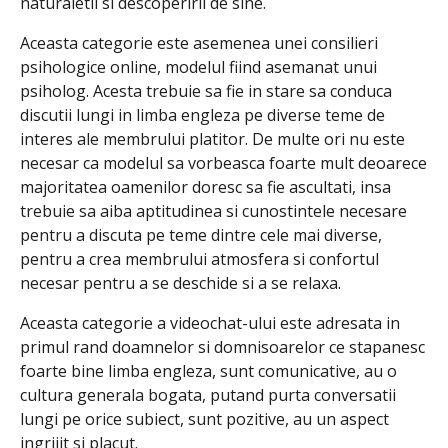
naturaletii si descoperirii de sine.
Aceasta categorie este asemenea unei consilieri
psihologice online, modelul fiind asemanat unui
psiholog. Acesta trebuie sa fie in stare sa conduca
discutii lungi in limba engleza pe diverse teme de
interes ale membrului platitor. De multe ori nu este
necesar ca modelul sa vorbeasca foarte mult deoarece
majoritatea oamenilor doresc sa fie ascultati, insa
trebuie sa aiba aptitudinea si cunostintele necesare
pentru a discuta pe teme dintre cele mai diverse,
pentru a crea membrului atmosfera si confortul
necesar pentru a se deschide si a se relaxa.
Aceasta categorie a videochat-ului este adresata in
primul rand doamnelor si domnisoarelor ce stapanesc
foarte bine limba engleza, sunt comunicative, au o
cultura generala bogata, putand purta conversatii
lungi pe orice subiect, sunt pozitive, au un aspect
ingrijit si placut.