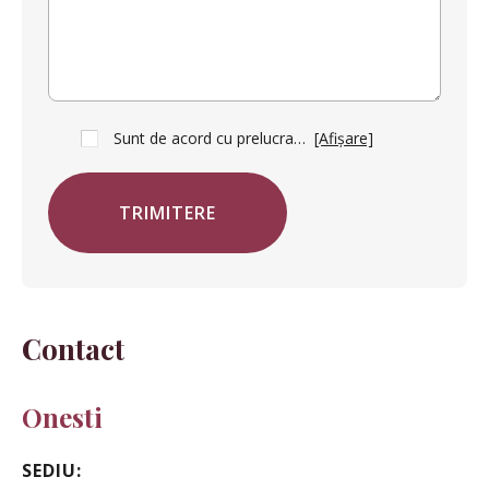
Sunt de acord cu prelucrarea datelor mele cu caracter personal în vederea trimiterii acestui formular. Temeiul prelucrării îl reprezintă obligația contractuală, în scopul livrării serviciilor solicitate, durata prelucrării fiind perioada termenului de prescripție de 3 ani de la plasarea comenzii. În măsura în care nu sunteți de acord cu prelucrarea datelor dvs, vă informăm că nu vom putea raspunde la solicitarea dvs pe aceasta cale si va rugam sa ne contactati prin e-mail sau telefon.
[Afișare]
TRIMITERE
Contact
Onesti
SEDIU: