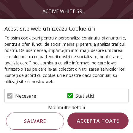
ACTIVE WHITE SRL
Reg. com.: J04/83/2013
Acest site web utilizează Cookie-uri
CUI: RO31141565
Folosim cookie-uri pentru a personaliza conținutul și anunțurile,
pentru a oferi funcții de social media și pentru a analiza traficul
nostru. De asemenea, împărtășim informații despre utilizarea
site-ului nostru cu partenerii noștri de socializare, publicitate și
analiză, care îl pot combina cu alte informații pe care le-ați
furnizat-o sau pe care le-au colectat din utilizarea serviciilor lor.
Sunteți de acord cu cookie-urile noastre dacă continuați să
utilizați site-ul nostru web.
Statistici
Necesare
Mai multe detalii
ACCEPTA TOATE
SALVARE
© 2026 Seduction Studio | Powered by
blugento