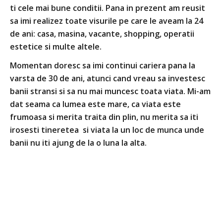
ti cele mai bune conditii. Pana in prezent am reusit
au
sa imi realizez toate visurile pe care le aveam la 24
co
de ani: casa, masina, vacante, shopping, operatii
af
estetice si multe altele.
sa
ba
Momentan doresc sa imi continui cariera pana la
de
varsta de 30 de ani, atunci cand vreau sa investesc
banii stransi si sa nu mai muncesc toata viata. Mi-am
Im
dat seama ca lumea este mare, ca viata este
nu
frumoasa si merita traita din plin, nu merita sa iti
si
irosesti tineretea si viata la un loc de munca unde
in
banii nu iti ajung de la o luna la alta.
do
es