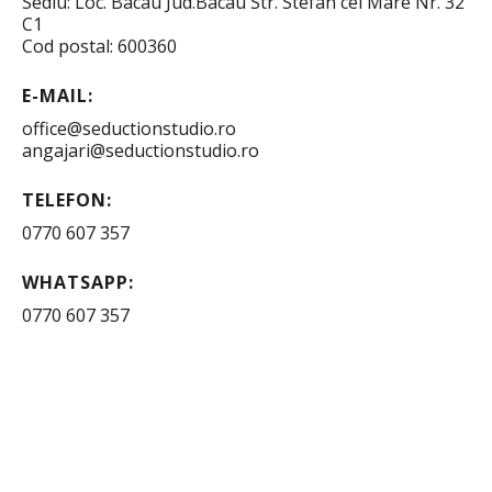
Sediu: Loc. Bacau Jud.Bacau Str. Stefan cel Mare Nr. 32
C1
Cod postal: 600360
E-MAIL:
office@seductionstudio.ro
angajari@seductionstudio.ro
TELEFON:
0770 607 357
WHATSAPP:
0770 607 357