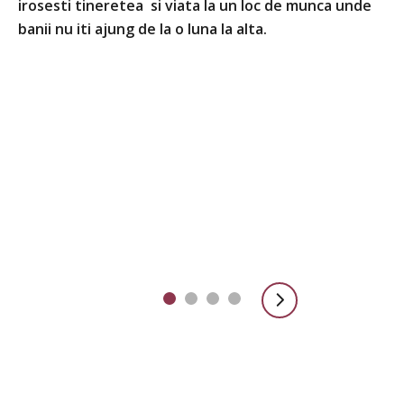
irosesti tineretea si viata la un loc de munca unde
in
banii nu iti ajung de la o luna la alta.
do
es