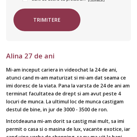
TRIMITERE
Alina 27 de ani
I
Mi-am inceput cariera in videochat la 24 de ani,
La
atunci cand m-am maturizat si mi-am dat seama ce
de
imi doresc de la viata. Pana la varsta de 24 de ani am
li
terminat facultatea de drept si am avut peste 4
pa
locuri de munca. La ultimul loc de munca castigam
ra
destul de bine, in jur de 3000 - 3500 de ron.
no
pr
Intotdeauna mi-am dorit sa castig mai mult, sa imi
po
permit o casa si o masina de lux, vacante exotice, iar
fa