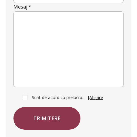
Mesaj *
Sunt de acord cu prelucrarea datelor mele cu caracter personal în vederea trimiterii acestui formular. Temeiul prelucrării îl reprezintă obligația contractuală, în scopul livrării serviciilor solicitate, durata prelucrării fiind perioada termenului de prescripție de 3 ani de la plasarea comenzii. În măsura în care nu sunteți de acord cu prelucrarea datelor dvs, vă informăm că nu vom putea raspunde la solicitarea dvs pe aceasta cale si va rugam sa ne contactati prin e-mail sau telefon.
[Afișare]
TRIMITERE