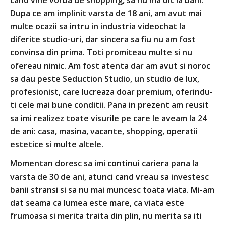
cand vine vorba de shopping, sa nu ma uit la bani.
Dupa ce am implinit varsta de 18 ani, am avut mai
Am
multe ocazii sa intru in industria videochat la
me
diferite studio-uri, dar sincera sa fiu nu am fost
sa
convinsa din prima. Toti promiteau multe si nu
im
ofereau nimic. Am fost atenta dar am avut si noroc
do
sa dau peste Seduction Studio, un studio de lux,
de
profesionist, care lucreaza doar premium, oferindu-
tr
ti cele mai bune conditii. Pana in prezent am reusit
au
sa imi realizez toate visurile pe care le aveam la 24
co
de ani: casa, masina, vacante, shopping, operatii
af
estetice si multe altele.
sa
ba
Momentan doresc sa imi continui cariera pana la
de
varsta de 30 de ani, atunci cand vreau sa investesc
banii stransi si sa nu mai muncesc toata viata. Mi-am
Im
dat seama ca lumea este mare, ca viata este
nu
frumoasa si merita traita din plin, nu merita sa iti
si