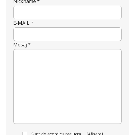
Nickname *
E-MAIL *
Mesaj *
Sunt de acord cu prelucrarea datelor mele cu caracter personal în vederea trimiterii acestui formular. Temeiul prelucrării îl reprezintă obligația contractuală, în scopul livrării serviciilor solicitate, durata prelucrării fiind perioada termenului de prescripție de 3 ani de la plasarea comenzii. În măsura în care nu sunteți de acord cu prelucrarea datelor dvs, vă informăm că nu vom putea raspunde la solicitarea dvs pe aceasta cale si va rugam sa ne contactati prin e-mail sau telefon.
[Afișare]