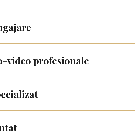
ngajare
o-video profesionale
ecializat
ntat